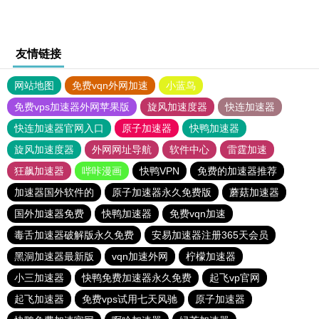
友情链接
网站地图
免费vqn外网加速
小蓝鸟
免费vps加速器外网苹果版
旋风加速度器
快连加速器
快连加速器官网入口
原子加速器
快鸭加速器
旋风加速度器
外网网址导航
软件中心
雷霆加速
狂飙加速器
哔咔漫画
快鸭VPN
免费的加速器推荐
加速器国外软件的
原子加速器永久免费版
蘑菇加速器
国外加速器免费
快鸭加速器
免费vqn加速
毒舌加速器破解版永久免费
安易加速器注册365天会员
黑洞加速器最新版
vqn加速外网
柠檬加速器
小三加速器
快鸭免费加速器永久免费
起飞vp官网
起飞加速器
免费vps试用七天风驰
原子加速器