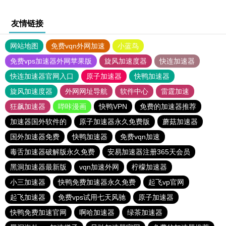
友情链接
网站地图
免费vqn外网加速
小蓝鸟
免费vps加速器外网苹果版
旋风加速度器
快连加速器
快连加速器官网入口
原子加速器
快鸭加速器
旋风加速度器
外网网址导航
软件中心
雷霆加速
狂飙加速器
哔咔漫画
快鸭VPN
免费的加速器推荐
加速器国外软件的
原子加速器永久免费版
蘑菇加速器
国外加速器免费
快鸭加速器
免费vqn加速
毒舌加速器破解版永久免费
安易加速器注册365天会员
黑洞加速器最新版
vqn加速外网
柠檬加速器
小三加速器
快鸭免费加速器永久免费
起飞vp官网
起飞加速器
免费vps试用七天风驰
原子加速器
快鸭免费加速官网
啊哈加速器
绿茶加速器