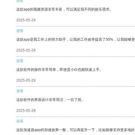
游客
这款app的视频资源非常丰富，可以满足我不同的娱乐需求。
2025-05-29
游客
这款app是我工作上的得力助手，让我的工作效率提高了50%，让我能够
2025-05-29
游客
这款软件的操作非常简单，即使是小白也能快速上手。
2025-05-29
游客
这款软件的界面设计非常简洁，一目了然。
2025-05-29
游客
这款加速器app的加速效果一般，可以再提升一下，比如能够支持更多地