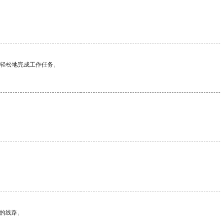
更轻松地完成工作任务。
区的线路。