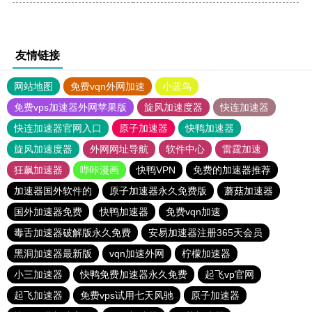
友情链接
网站地图
免费vqn外网加速
小蓝鸟
免费vps加速器外网苹果版
旋风加速度器
快连加速器
快连加速器官网入口
原子加速器
快鸭加速器
旋风加速度器
外网网址导航
软件中心
雷霆加速
狂飙加速器
哔咔漫画
快鸭VPN
免费的加速器推荐
加速器国外软件的
原子加速器永久免费版
蘑菇加速器
国外加速器免费
快鸭加速器
免费vqn加速
毒舌加速器破解版永久免费
安易加速器注册365天会员
黑洞加速器最新版
vqn加速外网
柠檬加速器
小三加速器
快鸭免费加速器永久免费
起飞vp官网
起飞加速器
免费vps试用七天风驰
原子加速器