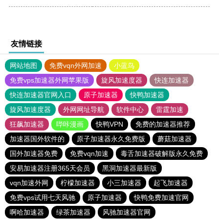
友情链接
网站地图
免费vqn外网加速
小蓝鸟
免费vps加速器外网苹果版
旋风加速度器
快连加速器
快连加速器官网入口
原子加速器
快鸭加速器
旋风加速度器
外网网址导航
软件中心
雷霆加速
狂飙加速器
哔咔漫画
快鸭VPN
免费的加速器推荐
加速器国外软件的
原子加速器永久免费版
蘑菇加速器
国外加速器免费
免费vqn加速
毒舌加速器破解版永久免费
安易加速器注册365天会员
黑洞加速器最新版
vqn加速外网
柠檬加速器
小三加速器
起飞加速器
免费vps试用七天风驰
原子加速器
快鸭免费加速官网
啊哈加速器
绿茶加速器
风驰加速器官网