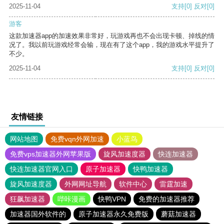
2025-11-04
支持
[0]
反对
[0]
游客
这款加速器app的加速效果非常好，玩游戏再也不会出现卡顿、掉线的情
况了。我以前玩游戏经常会输，现在有了这个app，我的游戏水平提升了
不少。
2025-11-04
支持
[0]
反对
[0]
友情链接
网站地图
免费vqn外网加速
小蓝鸟
免费vps加速器外网苹果版
旋风加速度器
快连加速器
快连加速器官网入口
原子加速器
快鸭加速器
旋风加速度器
外网网址导航
软件中心
雷霆加速
狂飙加速器
哔咔漫画
快鸭VPN
免费的加速器推荐
加速器国外软件的
原子加速器永久免费版
蘑菇加速器